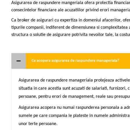
Asigurarea de raspundere mangeriala ofera protectia financiara
consecintelor financiare ale acuzatiilor privind erori manageri
Ca broker de asigurari cu expertiza in domeniul afacerilor, ofe
tipurile companii, indiferent de dimensiunea si complexitatea
structura o solutie de asigurare potrivita nevoilor tale, la cost
Ce acopera asigurarea de raspundere manageriala?
Asigurarea de raspundere manageriala protejeaza activele pe
situatia in care acestia sunt acuzati de salariati, furnizori, c
persoane, pentru erori de management, reale sau presupu
Asigurarea acopera nu numai raspunderea personala a admini
sumele pe care compania le plateste in numele administrator
unor terte persoane.