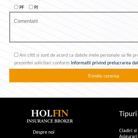
PF
PJ
Am citit si sunt de acord ca datele mele personale sa fie pre
prezentei solicitari conform
Informatii privind prelucrarea da
Tipuri
Cladiri si
Despre noi
Asigurari