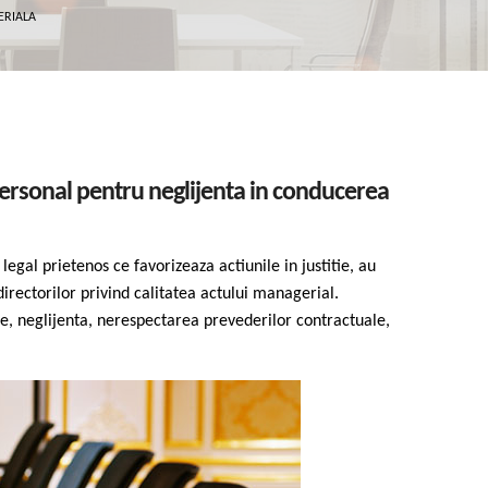
ERIALA
 personal pentru neglijenta in conducerea
egal prietenos ce favorizeaza actiunile in justitie, au
directorilor privind calitatea actului managerial.
le, neglijenta, nerespectarea prevederilor contractuale,