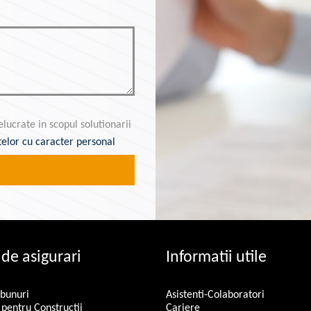
lucrate in scopul solutionarii
telor cu caracter personal
 de asigurari
Informatii utile
 bunuri
Asistenti-Colaboratori
 pentru Constructii
Cariere