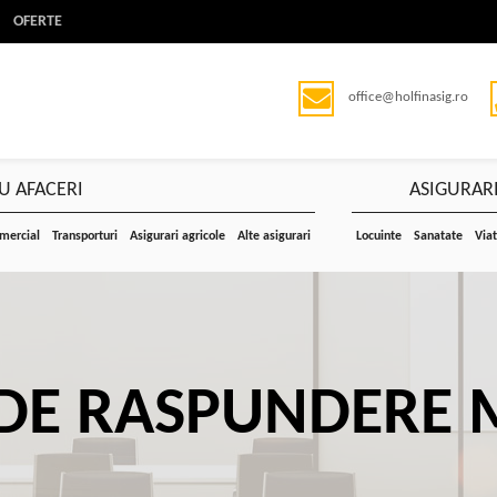
OFERTE
office@holfinasig.ro
U AFACERI
ASIGURARI
omercial
Transporturi
Asigurari agricole
Alte asigurari
Locuinte
Sanatate
Via
 DE RASPUNDERE 