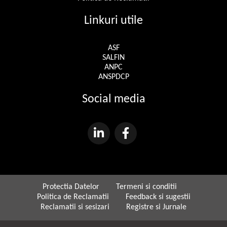
Linkuri utile
ASF
SALFIN
ANPC
ANSPDCP
Social media
Protectia Datelor
Termeni si conditii
Politica de Reclamatii
Feedback si sugestii
Reclamatii si sesizari
Registre si Jurnale